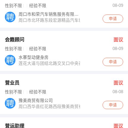
吴先生 发布 [营业员 ] 招聘信息
08-09
性别不限
经验不限
牛经理 发布 [营运助理 ] 招聘信息
孙总 发布 [客服专员 ] 招聘信息
周口市和荣汽车销售服务有限公司
【洛阳方兴工程建设监理有限公司 】 强势入驻
申请
周口市北环路东段宏源精品汽车城
会籍顾问
面议
08-09
性别不限
经验不限
水寨型动健身房
申请
莲花大道与团结北路交叉口中央花园型动健身会所
营业员
面议
08-08
性别不限
经验不限
豫美商贸有限公司
申请
周口西华县红花路西段豫美商贸有限公司
营运助理
面议