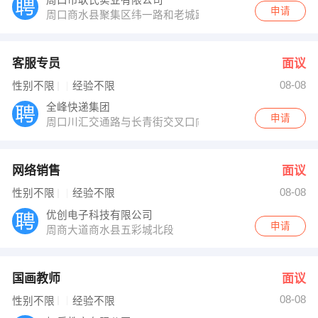
周口市耿氏实业有限公司
申请
周口商水县聚集区纬一路和老城路交叉口二高斜对面
客服专员
面议
08-08
性别不限
经验不限
全峰快递集团
申请
周口川汇交通路与长青街交叉口向南200米路东
网络销售
面议
08-08
性别不限
经验不限
优创电子科技有限公司
申请
周商大道商水县五彩城北段
国画教师
面议
08-08
性别不限
经验不限