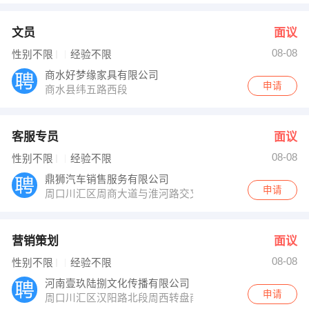
文员
面议
08-08
性别不限
经验不限
商水好梦缘家具有限公司
申请
商水县纬五路西段
客服专员
面议
08-08
性别不限
经验不限
鼎狮汽车销售服务有限公司
申请
周口川汇区周商大道与淮河路交叉口路西东风标致4S店
营销策划
面议
08-08
性别不限
经验不限
河南壹玖陆捌文化传播有限公司
申请
周口川汇区汉阳路北段周西转盘南300米路东