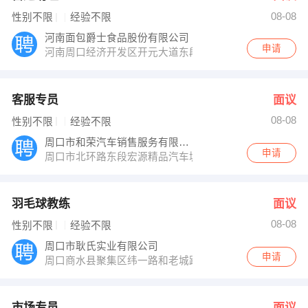
08-08
性别不限
经验不限
河南面包爵士食品股份有限公司
申请
河南周口经济开发区开元大道东段中小企业孵化园内
客服专员
面议
08-08
性别不限
经验不限
周口市和荣汽车销售服务有限公司
申请
周口市北环路东段宏源精品汽车城
羽毛球教练
面议
08-08
性别不限
经验不限
周口市耿氏实业有限公司
申请
周口商水县聚集区纬一路和老城路交叉口二高斜对面
市场专员
面议