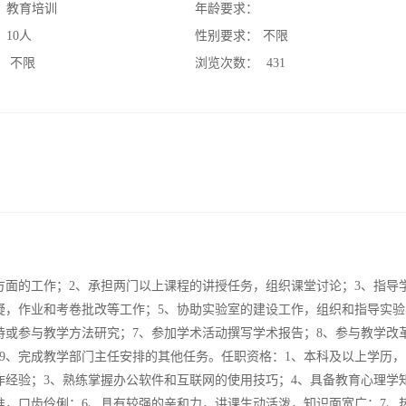
：
教育培训
年龄要求：
：
10人
性别要求：
不限
：
不限
浏览次数：
431
方面的工作；2、承担两门以上课程的讲授任务，组织课堂讨论；3、指导
疑，作业和考卷批改等工作；5、协助实验室的建设工作，组织和指导实验
持或参与教学方法研究；7、参加学术活动撰写学术报告；8、参与教学改
9、完成教学部门主任安排的其他任务。任职资格：1、本科及以上学历，
作经验；3、熟练掌握办公软件和互联网的使用技巧；4、具备教育心理学
准，口齿伶俐；6、具有较强的亲和力，讲课生动活泼，知识面宽广；7、